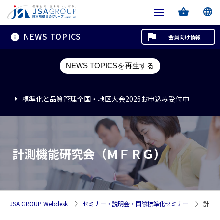
NEWS TOPICS
会員向け情報
標準化と品質管理全国・地区大会2026お申込み受付中
NEWS TOPICSを再生する
標準化と品質管理全国・地区大会2026お申込み受付中
標準化と品質管理全国・地区大会2026お申込み受付中
計測機能研究会（ＭＦＲＧ）
JSA GROUP Webdesk
セミナー・説明会・国際標準化セミナー
計測