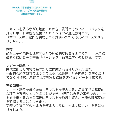
テキストを読みながら勉強いただき、質問とそのフィードバックを
受けレポート課題を提出いただくタイプの通信教育です。
（本コースは、動画を視聴してご受講いただく形式のコースではあ
りません。）
教材…
品質工学の根幹を理解するために必要な内容をまとめた、 一人で読
破するには難解な書籍『ベーシック 品質工学へのとびら』です。
レポート課題…
時代に即した内容で毎年新たに作成されるオリジナル演習。
一般的な通信教育のような与えられた課題（計算問題）を解くだけ
でなく その結果を踏まえて考察と結論を述べるレポート形式です。
学習効果…
レポート課題を解くためにテキストを読みこみ、品質工学の基礎的
な項目を系統立てて学ぶことができ、6回目は自身の事例でのレポー
トを提出するので受講後はテキストを熟読し終え、自身の理解度UP
を確認することができます。
実務で品質工学の考え方を使えるように「考えて解く力」を身につ
けましょう。