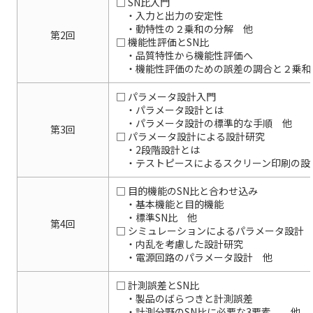
□ SN比入門
・入力と出力の安定性
・動特性の２乗和の分解 他
第2回
□ 機能性評価とSN比
・品質特性から機能性評価へ
・機能性評価のための誤差の調合と２乗和
□ パラメータ設計入門
・パラメータ設計とは
・パラメータ設計の標準的な手順 他
第3回
□ パラメータ設計による設計研究
・2段階設計とは
・テストピースによるスクリーン印刷の設
□ 目的機能のSN比と合わせ込み
・基本機能と目的機能
・標準SN比 他
第4回
□ シミュレーションによるパラメータ設計
・内乱を考慮した設計研究
・電源回路のパラメータ設計 他
□ 計測誤差とSN比
・製品のばらつきと計測誤差
・計測分野のSN比に必要な3要素 他