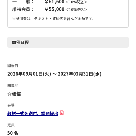
一 般：
￥61,600
＜10%税込＞
維持会員：
￥55,000
＜10%税込＞
※参加費は、テキスト・資料代を含んだ金額です。
開催日程
開催日
2026年09月01日(火) ～ 2027年03月31日(水)
開催地
☆通信
会場
教材一式を送付、課題提出
定員
50 名