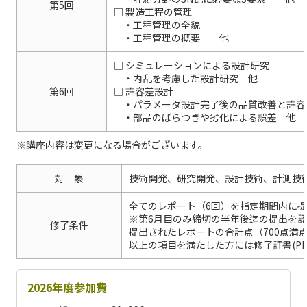
第5回
□ 製造工程の管理
・工程管理の全貌
・工程管理の概要 他
□ シミュレーションによる設計研究
・内乱を考慮した設計研究 他
第6回
□ 許容差設計
・パラメータ設計完了後の品質改善と許容
・部品のばらつきや劣化による誤差 他
※講座内容は変更になる場合がございます。
対 象
技術開発、研究開発、設計技術、計測技
全てのレポート（6回）を指定期間内に
※第6月目のみ締切の半年後迄の提出を
修了条件
提出されたレポートの合計点（700点満点
以上の項目を満たした方には修了証書(PD
2026年度参加費