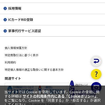
採用情報
ICカードRID登録
家事代行サービス認証
個人情報保護方針
特定商取引法に基づく表示
利用規約
特定個人情報の適正な取扱いに関する基本方針
関連サイト
当サイトでは Cookie を使用しています。Cookie の使用に関
する詳細は
サイトの利用条件内にある「Cookieポリシー」
をご覧になり、Cookie を「同意する」か「拒否する」か選択
Copyright 2002-
2026 Japanese Standards Association.
してください。