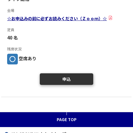
会場
☆お申込みの前に必ずお読みください（Ｚｏｏｍ）☆
定員
40 名
残席状況
空席あり
申込
PAGE TOP