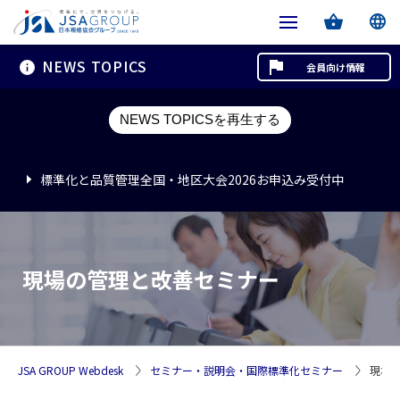
NEWS TOPICS
会員向け情報
標準化と品質管理全国・地区大会2026お申込み受付中
NEWS TOPICSを再生する
標準化と品質管理全国・地区大会2026お申込み受付中
標準化と品質管理全国・地区大会2026お申込み受付中
現場の管理と改善セミナー
JSA GROUP Webdesk
セミナー・説明会・国際標準化セミナー
現場