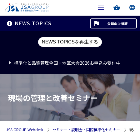
NEWS TOPICS
会員向け情報
標準化と品質管理全国・地区大会2026お申込み受付中
NEWS TOPICSを再生する
標準化と品質管理全国・地区大会2026お申込み受付中
標準化と品質管理全国・地区大会2026お申込み受付中
現場の管理と改善セミナー
JSA GROUP Webdesk
セミナー・説明会・国際標準化セミナー
現場