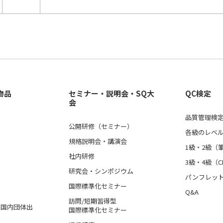
物品
セミナー・説明会・SQ大
QC検定
会
品質管理検定
公開研修（セミナー）
各級のレベ
規格説明会・講演会
1級・2級（
社内研修
3級・4級（C
研究会・シンポジウム
パンフレッ
国際標準化セミナー
Q&A
訪問/短期習得型
格、国内団体出
国際標準化セミナー