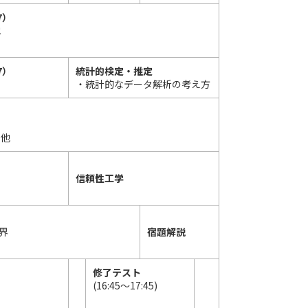
7）
他
7）
統計的検定・推定
・統計的なデータ解析の考え方
 他
信頼性工学
界
宿題解説
修了テスト
(16:45～17:45)