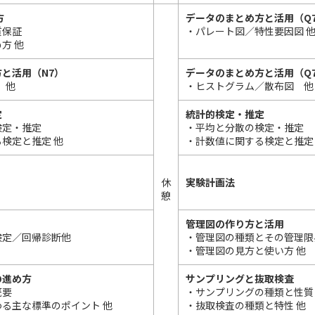
方
データのまとめ方と活用（Q
質保証
・パレート図／特性要因図 
方 他
と活用（N7）
データのまとめ方と活用（Q
 他
・ヒストグラム／散布図 他
定
統計的検定・推定
検定・推定
・平均と分散の検定・推定
検定と推定 他
・計数値に関する検定と推定
休
実験計画法
憩
管理図の作り方と活用
検定／回帰診断他
・管理図の種類とその管理限
・管理図の見方と使い方 他
の進め方
サンプリングと抜取検査
概要
・サンプリングの種類と性質
る主な標準のポイント 他
・抜取検査の種類と特性 他