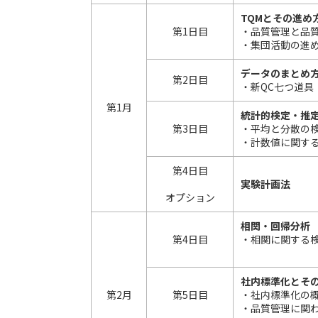
TQMとその進め
第1日目
・品質管理と品
・集団活動の進め
データのまとめ方
第2日目
・新QC七つ道具
第1月
統計的検定・推
第3日目
・平均と分散の
・計数値に関する
第4日目
実験計画法
オプション
相関・回帰分析
第4日目
・相関に関する
社内標準化とそ
第2月
第5日目
・社内標準化の
・品質管理に関わ