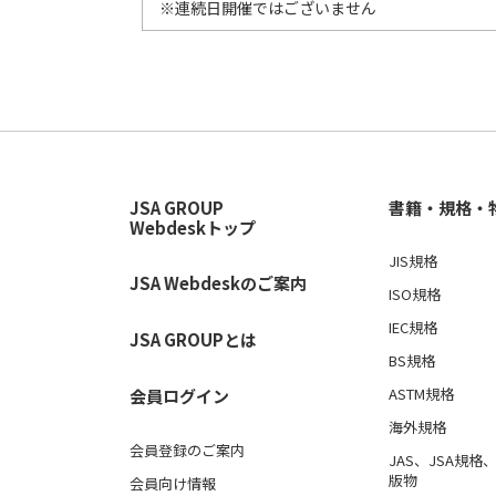
※連続日開催ではございません
JSA GROUP
書籍・規格・
Webdeskトップ
JIS規格
JSA Webdeskのご案内
ISO規格
IEC規格
JSA GROUPとは
BS規格
ASTM規格
会員ログイン
海外規格
会員登録のご案内
JAS、JSA規
版物
会員向け情報