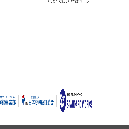
（ISO/TC312）特設ページ
ト