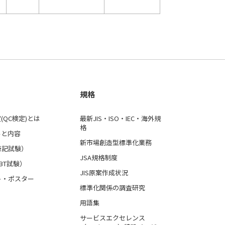
規格
(QC検定)とは
最新JIS・ISO・IEC・海外規
格
ルと内容
新市場創造型標準化業務
筆記試験）
JSA規格制度
BT試験）
JIS原案作成状況
ト・ポスター
標準化関係の調査研究
用語集
サービスエクセレンス