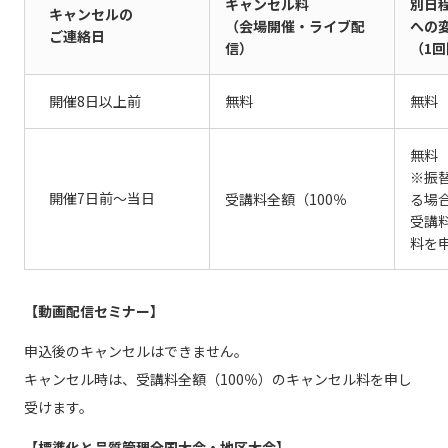
キャンセル料
別日
キャンセルの
（会場開催・ライブ配
への
ご連絡日
信）
（1
開催8日以上前
無料
無料
無料
※振
開催7日前～当日
受講料全額（100％
る場
受講
料を
【動画配信セミナー】
申込後のキャンセルはできません。
キャンセル時は、受講料全額（100％）のキャンセル料を申し
受けます。
【標準化と品質管理全国大会・地区大会】