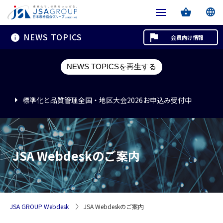
NEWS TOPICS
会員向け情報
標準化と品質管理全国・地区大会2026お申込み受付中
NEWS TOPICSを再生する
標準化と品質管理全国・地区大会2026お申込み受付中
標準化と品質管理全国・地区大会2026お申込み受付中
JSA Webdeskのご案内
JSA GROUP Webdesk
JSA Webdeskのご案内