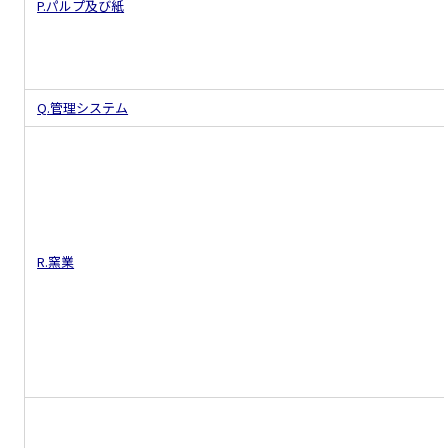
P.パルプ及び紙
Q.管理システム
R.窯業