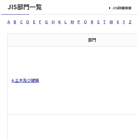
JIS部門一覧
JIS詳細検索
A
B
C
D
E
F
G
H
K
L
M
P
Q
R
S
T
W
X
Y
Z
部門
A.土木及び建築