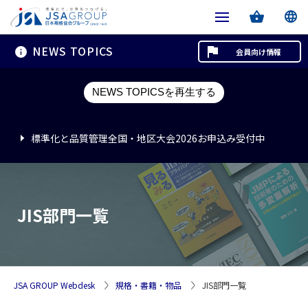
NEWS TOPICS
会員向け情報
標準化と品質管理全国・地区大会2026お申込み受付中
NEWS TOPICSを再生する
標準化と品質管理全国・地区大会2026お申込み受付中
標準化と品質管理全国・地区大会2026お申込み受付中
JIS部門一覧
JSA GROUP Webdesk
規格・書籍・物品
JIS部門一覧