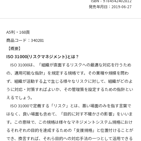
ISBN：9784542402812
発売年月日：2019-06-27
A5判・168頁
商品コード：340281
【概要】
ISO 31000(
リスクマネジメント)
とは？
ISO 31000は、「組織が直面するリスクへの最適な対応を行うため
の、適用可能な指針」を規定する規格です。その業種や規模を問わ
ず、組織が活動する上で生じる様々なリスクに対して、組織がどのよ
うに対応・対策すればよいか、その管理策を設定するための指針とい
えるでしょう。
ISO 31000で定義する「リスク」とは、悪い場面のみを指す言葉で
はなく、良い場面も含めて、「目的に対す不確かさの影響」をいいま
す。この意味で、この規格は様々なマネジメントシステム規格におけ
るそれぞれの目的を達成するための「支援規格」と位置付けることが
でき、換言すれば、それら目的への対応手法の一つとして活用できる