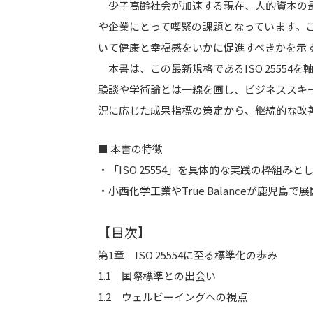
少子高齢社会が加速する現在、人的資本の最
や企業にとって喫緊の課題となっています。こうし
いて健康と幸福感をいかに促進すべきかを示
本書は、この最新規格であるISO 2555
験談や学術論とは一線を画し、ビジネススキ
況に応じた成果指標の策定から、継続的な改善
■ 本書の特徴
・「ISO 25554」を具体的な実践の枠組みと
・小西化学工業やTrue Balanceが鹿児島
【目次】
第1章 ISO 25554に至る標準化の歩み
1.1 国際標準との出会い
1.2 ウェルビーイングへの視点