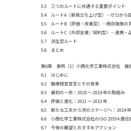
5.3 三つのルートに共通する重要ポイント
5.4 ルートA（新規立ち上げ型）―ゼロから
5.5 ルートB（評価・改善型）―既存施策の見直
5.6 ルートC（外部支援／契約型）―連携・
5.7 派生型ルート
5.8 まとめ
第6章 事例（1）小西化学工業株式会社 健
6.1 はじめに
6.2 健康経営宣言とその背景
6.3 最初の一歩：2018 ～ 2019 年の取組み
6.4 評価と進化：2021 ～ 2023 年
6.5 新たな工夫から次のステージへ：2024 年
6.6 小西化学工業株式会社のISO 25554 適合
6.7 今後の展望とおすすめアクション