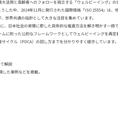
大活用と高齢者へのフォローを両立する「ウェルビーイング」の
た中、2024年11月に発行された国際規格「ISO 25554」は
す、世界共通の指針として大きな注目を集めています。
4を軸に、日本社会の実情に即した具体的な推進方法を解き明かす一冊
ームに則った公的なフレームワークとしてウェルビーイングを再定
サイクル（PDCA）の回し方までを分かりやすく提示しています
して解説
で展開した事例などを掲載。