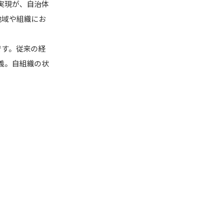
実現が、自治体
、地域や組織にお
です。従来の経
義。自組織の状
。