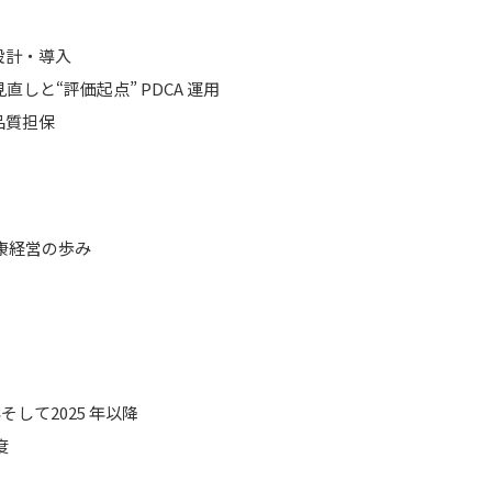
設計・導入
しと“評価起点” PDCA 運用
品質担保
康経営の歩み
そして2025 年以降
度