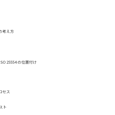
グの考え方
 25554 の位置付け
計プロセス
スト