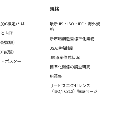
規格
(QC検定)とは
最新JIS・ISO・IEC・海外規
格
ルと内容
新市場創造型標準化業務
筆記試験）
JSA規格制度
BT試験）
JIS原案作成状況
ト・ポスター
標準化関係の調査研究
用語集
サービスエクセレンス
（ISO/TC312）特設ページ