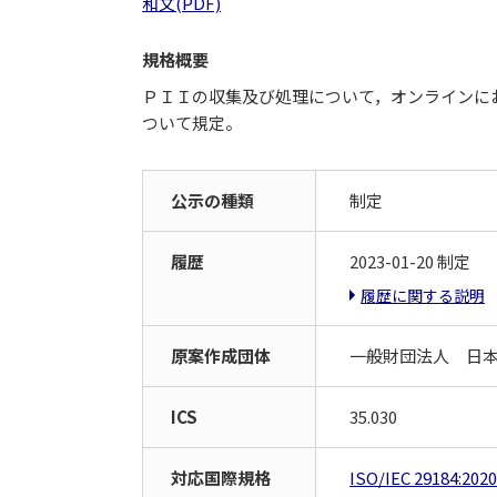
和文(PDF)
規格概要
ＰＩＩの収集及び処理について，オンラインに
ついて規定。
公示の種類
制定
履歴
2023-01-20 制定
履歴に関する説明
原案作成団体
一般財団法人 日
ICS
35.030
対応国際規格
ISO/IEC 29184:202