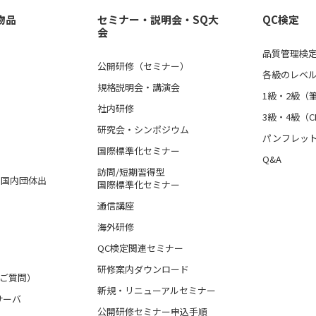
物品
セミナー・説明会・SQ大
QC検定
会
品質管理検定
公開研修（セミナー）
各級のレベ
規格説明会・講演会
1級・2級（
社内研修
3級・4級（C
研究会・シンポジウム
パンフレッ
国際標準化セミナー
Q&A
訪問/短期習得型
格、国内団体出
国際標準化セミナー
通信講座
海外研修
QC検定関連セミナー
研修案内ダウンロード
るご質問）
新規・リニューアルセミナー
サーバ
公開研修セミナー申込手順