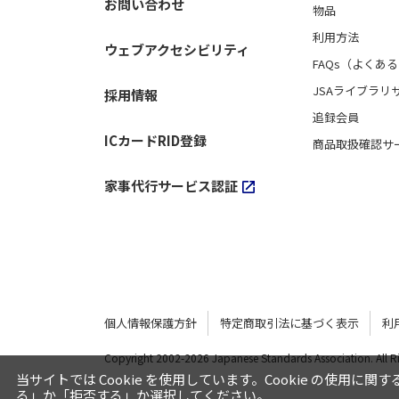
お問い合わせ
物品
利用方法
ウェブアクセシビリティ
FAQs（よくあ
JSAライブラリ
採用情報
追録会員
ICカードRID登録
商品取扱確認サ
家事代行サービス認証
個人情報保護方針
特定商取引法に基づく表示
利
Copyright 2002-
2026 Japanese Standards Association.
All 
当サイトでは Cookie を使用しています。Cookie の使用に関
る」か「拒否する」か選択してください。