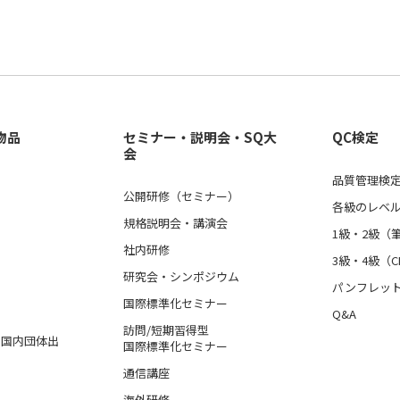
物品
セミナー・説明会・SQ大
QC検定
会
品質管理検定
公開研修（セミナー）
各級のレベ
規格説明会・講演会
1級・2級（
社内研修
3級・4級（C
研究会・シンポジウム
パンフレッ
国際標準化セミナー
Q&A
訪問/短期習得型
格、国内団体出
国際標準化セミナー
通信講座
海外研修