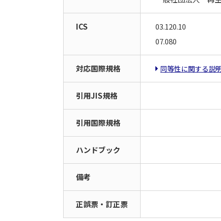
ICS
03.120.10
07.080
対応国際規格
同等性に関する説
引用JIS規格
引用国際規格
ハンドブック
備考
正誤票・訂正票