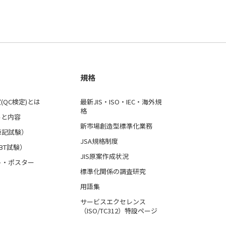
規格
(QC検定)とは
最新JIS・ISO・IEC・海外規
格
ルと内容
新市場創造型標準化業務
筆記試験）
JSA規格制度
BT試験）
JIS原案作成状況
ト・ポスター
標準化関係の調査研究
用語集
サービスエクセレンス
（ISO/TC312）特設ページ