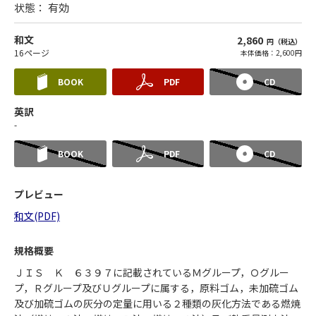
状態：
有効
和文
2,860
円（税込）
16ページ
本体価格：2,600円
BOOK
PDF
CD
英訳
-
BOOK
PDF
CD
プレビュー
和文(PDF)
規格概要
ＪＩＳ Ｋ ６３９７に記載されているＭグループ，Ｏグルー
プ，Ｒグループ及びＵグループに属する，原料ゴム，未加硫ゴム
及び加硫ゴムの灰分の定量に用いる２種類の灰化方法である燃焼