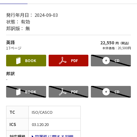
発行年月日： 2024-09-03
状態：
有効
邦訳版： 無
英語
22,550
円（税込）
17ページ
本体価格：20,500円
BOOK
PDF
CD
邦訳
-
BOOK
PDF
CD
TC
ISO/CASCO
ICS
03.120.20
対応規格
同等性に関する説明