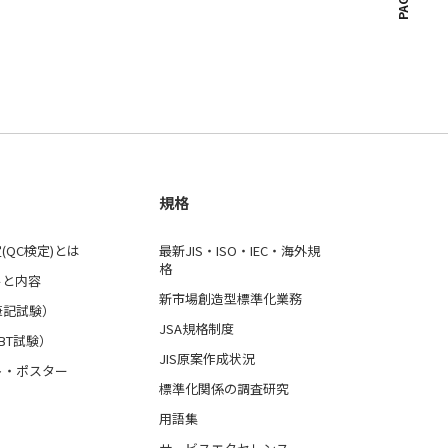
規格
(QC検定)とは
最新JIS・ISO・IEC・海外規
格
ルと内容
新市場創造型標準化業務
筆記試験）
JSA規格制度
BT試験）
JIS原案作成状況
ト・ポスター
標準化関係の調査研究
用語集