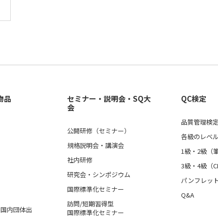
物品
セミナー・説明会・SQ大
QC検定
会
品質管理検定
公開研修（セミナー）
各級のレベ
規格説明会・講演会
1級・2級（
社内研修
3級・4級（C
研究会・シンポジウム
パンフレッ
国際標準化セミナー
Q&A
訪問/短期習得型
格、国内団体出
国際標準化セミナー