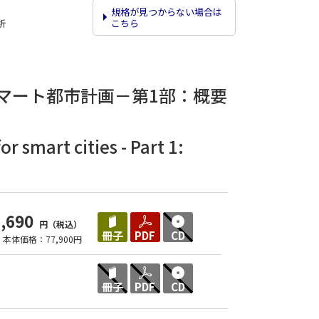
規格が見つからない場合は
こちら
析
マート都市計画－第1部：概要
r smart cities - Part 1:
5,690
円（税込）
冊子
PDF
CD
本体価格：77,900円
冊子
PDF
CD