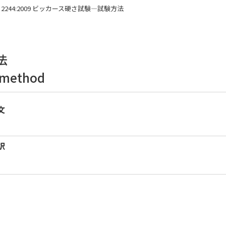
 Z 2244:2009 ビッカース硬さ試験―試験方法
法
t method
文
訳