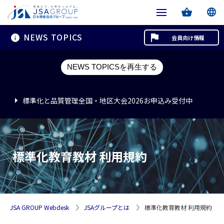
NEWS TOPICS
会員向け情報
標準化と品質管理全国・地区大会2026お申込み受付中
NEWS TOPICSを再生する
標準化と品質管理全国・地区大会2026お申込み受付中
標準化と品質管理全国・地区大会2026お申込み受付中
標準化教育教材 利用規約
JSA GROUP Webdesk
JSAグループとは
標準化教育教材 利用規約