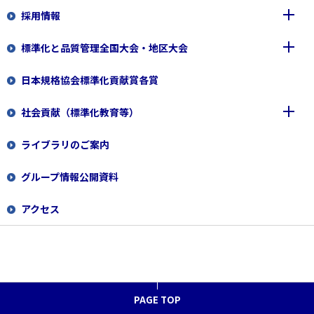
採用情報
経営体制
日本規格協会ソリューションズ株式会社
標準化と品質管理全国大会・地区大会
一般財団法人 日本要員認証協会
新規職員
日本規格協会標準化貢献賞各賞
専門職員（規格開発）
2026
社会貢献（標準化教育等）
専門職員（経理事務）
2025
全国大会2026
ライブラリのご案内
専門職員（規格の校正/校閲業務）
2024
標準化教育の支援
地区大会2026
全国大会2025
グループ情報公開資料
専門職員（国費事務）
当協会が助成する寄付講座
地区大会2025
全国大会2024
企業・大学対象
アクセス
専門職員（調査員）
「くるみんマーク」の取得
地区大会2024
小・中・高・高専対象
標準化教育教材
専門職員（審査登録関係業務）
大学・大学院対象
標準化教育プログラム
小学生向けプログラム ピクトグラムづくりにちょう
せん！
ISO審査員
国際会議に役立つ実践型動画
標準化教室出前授業とは
PAGE TOP
標準化アドバイザー