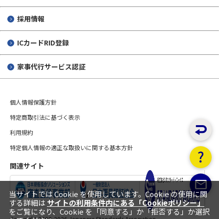
採用情報
ICカードRID登録
家事代行サービス認証
個人情報保護方針
特定商取引法に基づく表示
利用規約
特定個人情報の適正な取扱いに関する基本方針
関連サイト
当サイトでは Cookie を使用しています。Cookie の使用に関
する詳細は
サイトの利用条件内にある「Cookieポリシー」
をご覧になり、Cookie を「同意する」か「拒否する」か選択
Copyright 2002-
2026 Japanese Standards Association.