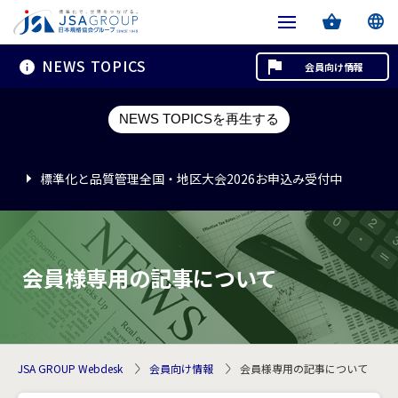
NEWS TOPICS
会員向け情報
標準化と品質管理全国・地区大会2026お申込み受付中
NEWS TOPICSを再生する
標準化と品質管理全国・地区大会2026お申込み受付中
標準化と品質管理全国・地区大会2026お申込み受付中
会員様専用の記事について
JSA GROUP Webdesk
会員向け情報
会員様専用の記事について