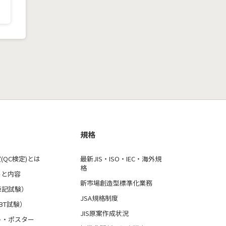
規格
(QC検定)とは
最新JIS・ISO・IEC・海外規
格
ルと内容
新市場創造型標準化業務
筆記試験）
JSA規格制度
BT試験）
JIS原案作成状況
ト・ポスター