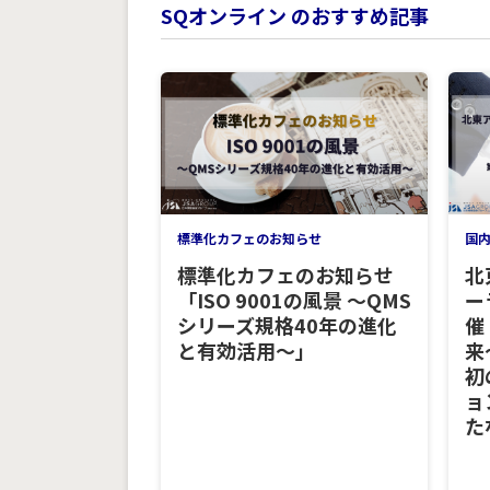
SQオンライン のおすすめ記事
標準化カフェのお知らせ
国
標準化カフェのお知らせ
北
「ISO 9001の風景 ～QMS
ー
シリーズ規格40年の進化
催
と有効活用～」
来
初
ョ
た