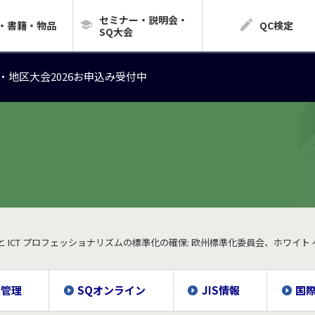
セミナー・説明会・
・地区大会2026お申込み受付中
・書籍・物品
QC検定
SQ大会
・地区大会2026お申込み受付中
・地区大会2026お申込み受付中
AI と ICT プロフェッショナリズムの標準化の確保: 欧州標準化委員会、ホワイ
質管理
SQオンライン
JIS情報
国