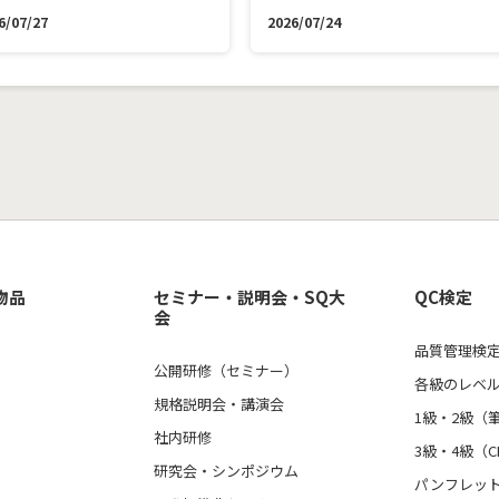
6/07/27
2026/07/24
物品
セミナー・説明会・SQ大
QC検定
会
品質管理検定
公開研修（セミナー）
各級のレベ
規格説明会・講演会
1級・2級（
社内研修
3級・4級（C
研究会・シンポジウム
パンフレッ