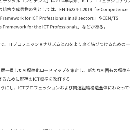
リズムとデジタルコンピテンス」は2014年以来、ICTプロフェッショナリ
果物の例としては、EN 16234-1:2019「e-Competence
Framework for ICT Professionals in all sectors」やCEN/TS
hics Framework for the ICT Professionals」などがある。
書の中で、ITプロフェッショナリズムとAIをより良く結びつけるための
首尾一貫したAI標準化ロードマップを策定し、新たなAI固有の標準
するために既存のICT標準を改訂する
つようにし、ICTプロフェッションおよび関連組織構造全体にわたって