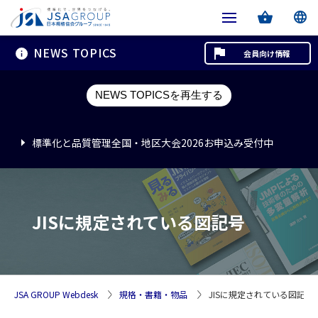
NEWS TOPICS
会員向け情報
標準化と品質管理全国・地区大会2026お申込み受付中
NEWS TOPICSを再生する
標準化と品質管理全国・地区大会2026お申込み受付中
標準化と品質管理全国・地区大会2026お申込み受付中
JISに規定されている図記号
JSA GROUP Webdesk
規格・書籍・物品
JISに規定されている図記号