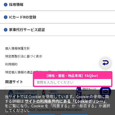
採用情報
ICカードRID登録
家事代行サービス認証
個人情報保護方針
特定商取引法に基づく表示
利用規約
特定個人情報の適正な取扱いに関する基本方針
【規格・書籍・物品専用】FAQbot
関連サイト
質問を入力してください
当サイトでは Cookie を使用しています。Cookie の使用に関
する詳細は
サイトの利用条件内にある「Cookieポリシー」
をご覧になり、Cookie を「同意する」か「拒否する」か選択
Copyright 2002-
2026 Japanese Standards Association.
してください。