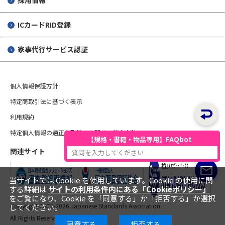
ICカードRID登録
家事代行サービス認証
個人情報保護方針
特定商取引法に基づく表示
利用規約
特定個人情報の適正な取扱いに関する基本方針
【規格・書籍・物品専用】FAQbot
関連サイト
質問を入力してください
当サイトでは Cookie を使用しています。Cookie の使用に関
する詳細は
サイトの利用条件内にある「Cookieポリシー」
をご覧になり、Cookie を「同意する」か「拒否する」か選択
Copyright 2002-
2026 Japanese Standards Association.
してください。
All Rights Reserved.
同意する
拒否する