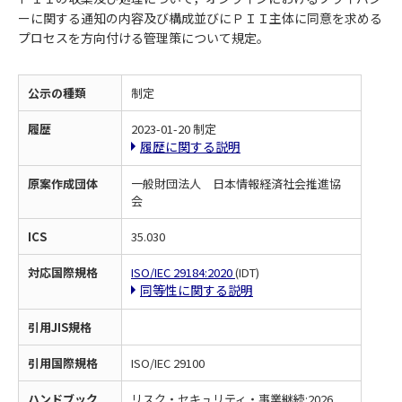
ーに関する通知の内容及び構成並びにＰＩＩ主体に同意を求める
プロセスを方向付ける管理策について規定。
公示の種類
制定
履歴
2023-01-20 制定
履歴に関する説明
原案作成団体
一般財団法人 日本情報経済社会推進協
会
ICS
35.030
対応国際規格
ISO/IEC 29184:2020
(IDT)
同等性に関する説明
引用JIS規格
引用国際規格
ISO/IEC 29100
ハンドブック
リスク・セキュリティ・事業継続:2026