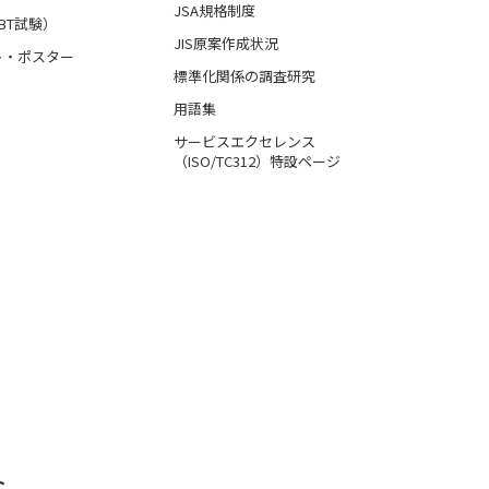
JSA規格制度
BT試験）
JIS原案作成状況
ト・ポスター
標準化関係の調査研究
用語集
サービスエクセレンス
（ISO/TC312）特設ページ
ト