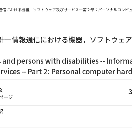
計指針―情報通信における機器，ソフトウェア及びサービス―第２部：パーソナルコンピ
針―情報通信における機器，ソフトウェ
s and persons with disabilities -- Info
vices -- Part 2: Personal computer ha
文
0ページ
訳