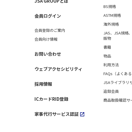
JSA GROUPとは
BS規格
ASTM規格
会員ログイン
海外規格
会員登録のご案内
JAS、JSA規
版物
会員向け情報
書籍
お問い合わせ
物品
利用方法
ウェブアクセシビリティ
FAQs（よくあ
JSAライブラリ
採用情報
追録会員
ICカードRID登録
商品取扱確認サ
家事代行サービス認証