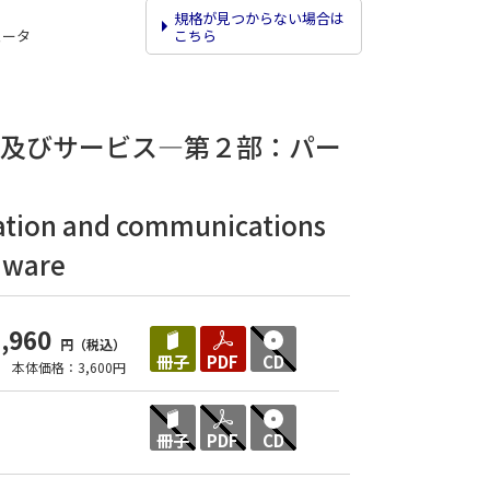
規格が見つからない場合は
こちら
ュータ
ア及びサービス―第２部：パー
rmation and communications
rdware
3,960
円（税込）
冊子
PDF
CD
本体価格：3,600円
冊子
PDF
CD