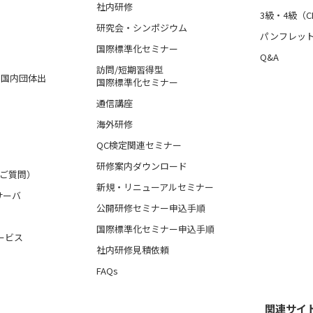
社内研修
3級・4級（C
研究会・シンポジウム
パンフレッ
国際標準化セミナー
Q&A
訪問/短期習得型
格、国内団体出
国際標準化セミナー
通信講座
海外研修
QC検定関連セミナー
研修案内ダウンロード
るご質問）
新規・リニューアルセミナー
サーバ
公開研修セミナー申込手順
国際標準化セミナー申込手順
ービス
社内研修見積依頼
FAQs
関連サイ