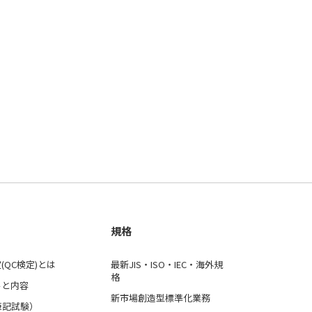
規格
(QC検定)とは
最新JIS・ISO・IEC・海外規
格
ルと内容
新市場創造型標準化業務
筆記試験）