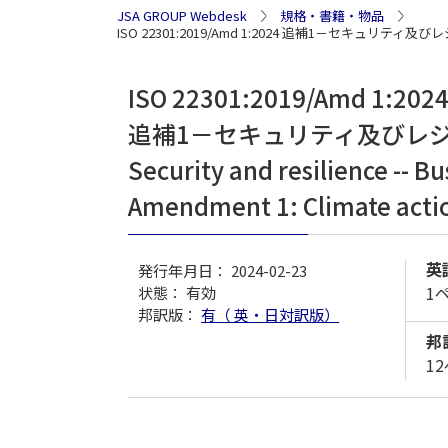
JSA GROUP Webdesk
規格・書籍・物品
ISO 22301:2019/Amd 1:2024 追補1－セ
ISO 22301:2019/Amd 1:202
追補1－セキュリティ及びレ
Security and resilience -- 
Amendment 1: Climate acti
英
発行年月日： 2024-02-23
1
状態：
有効
邦訳版：
有（ 英・日対訳版）
邦
1