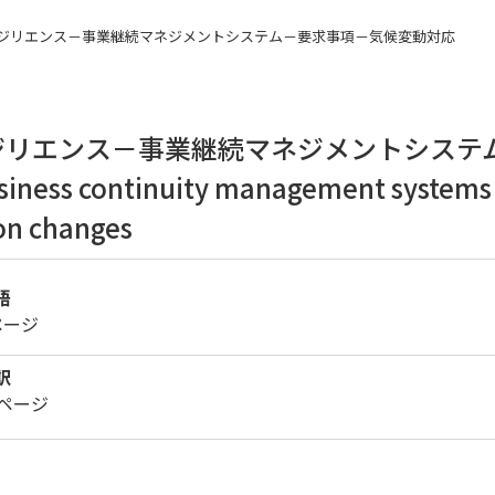
キュリティ及びレジリエンス－事業継続マネジメントシステム－要求事項－気候変動対応
4
ジリエンス－事業継続マネジメントシステ
Business continuity management systems 
on changes
語
ページ
訳
2ページ