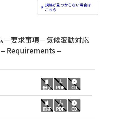
規格が見つからない場合は
こちら
ム－要求事項－気候変動対応
-- Requirements --
冊子
PDF
CD
冊子
PDF
CD