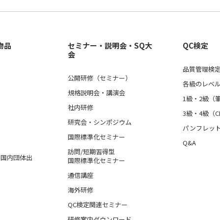
物品
セミナー・説明会・SQ大
QC検定
会
品質管理検定
公開研修（セミナー）
各級のレベ
規格説明会・講演会
1級・2級（
社内研修
3級・4級（C
研究会・シンポジウム
パンフレッ
国際標準化セミナー
Q&A
訪問/短期習得型
格、国内団体出
国際標準化セミナー
通信講座
海外研修
QC検定関連セミナー
研修案内ダウンロード