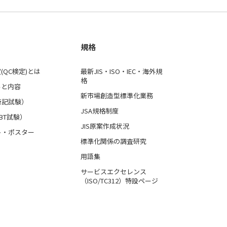
規格
(QC検定)とは
最新JIS・ISO・IEC・海外規
格
ルと内容
新市場創造型標準化業務
筆記試験）
JSA規格制度
BT試験）
JIS原案作成状況
ト・ポスター
標準化関係の調査研究
用語集
サービスエクセレンス
（ISO/TC312）特設ページ